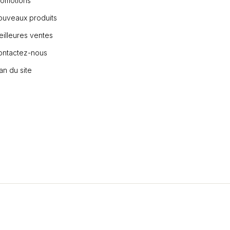
romotions
ouveaux produits
illeures ventes
ontactez-nous
an du site