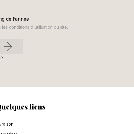
ng de l’année
s conditions d'utilisation du site.
té
uelques liens
vraison