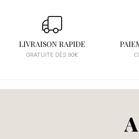
Se
Vo
LIVRAISON RAPIDE
PAIE
d'
GRATUITE DÈS 90€
C
A