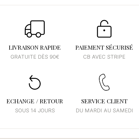
LIVRAISON RAPIDE
PAIEMENT SÉCURISÉ
GRATUITE DÈS 90€
CB AVEC STRIPE
Se connecter
×
Vous devez être connecté pour enregistrer des
produits dans votre liste d'envies.
ECHANGE / RETOUR
SERVICE CLIENT
SOUS 14 JOURS
DU MARDI AU SAMEDI
Annuler
Se connecter