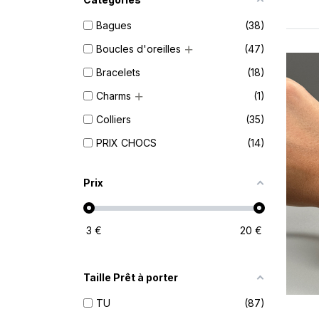
Bagues
38
Boucles d'oreilles
47
Bracelets
18
Charms
1
Colliers
35
PRIX CHOCS
14
Prix
3
€
20
€
Taille Prêt à porter
TU
87