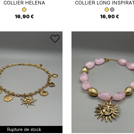
COLLIER HELENA
COLLIER LONG INSPIRA
16,90 €
16,90 €
 connecter
us devez être connecté pour enregistrer des produits dans votre li
Rupture de stock
envies.