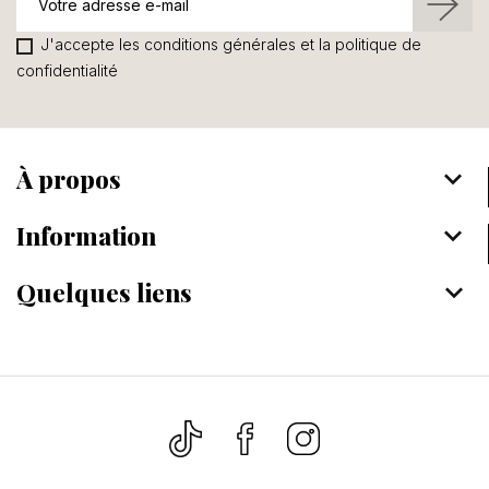
J'accepte les conditions générales et la politique de
confidentialité
À propos
keyboard_arrow_down
Information
keyboard_arrow_down
Quelques liens
keyboard_arrow_down