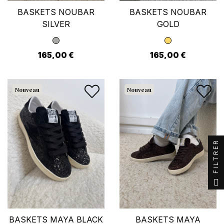
BASKETS NOUBAR
BASKETS NOUBAR
SILVER
GOLD
165,00 €
165,00 €
Nouveau
Nouveau
Se connecter
×
FILTRER
Vous devez être connecté pour enregistrer des
produits dans votre liste d'envies.
BASKETS MAYA BLACK
BASKETS MAYA
Annuler
Se connecter