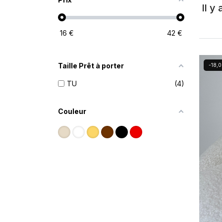
Il y
16
€
42
€
Taille Prêt à porter
-18,0
TU
4
Couleur