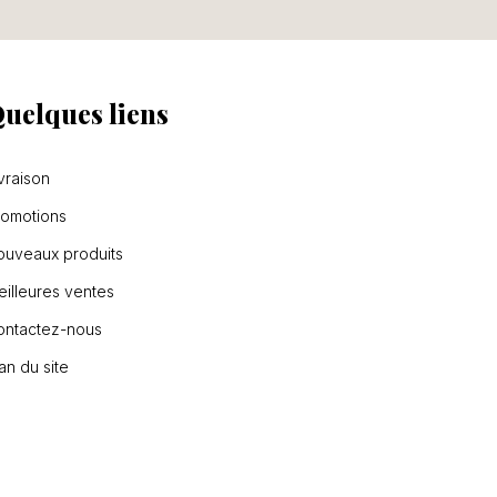
uelques liens
vraison
romotions
ouveaux produits
illeures ventes
ontactez-nous
an du site