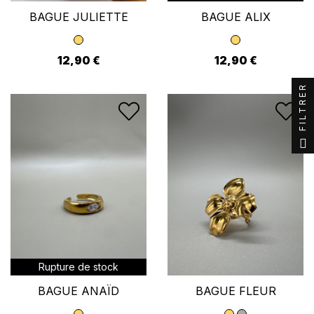
BAGUE JULIETTE
BAGUE ALIX
12,90 €
12,90 €
Se connecter
×
FILTRER
Vous devez être connecté pour enregistrer des
produits dans votre liste d'envies.
Annuler
Se connecter
Rupture de stock
BAGUE ANAÏD
BAGUE FLEUR