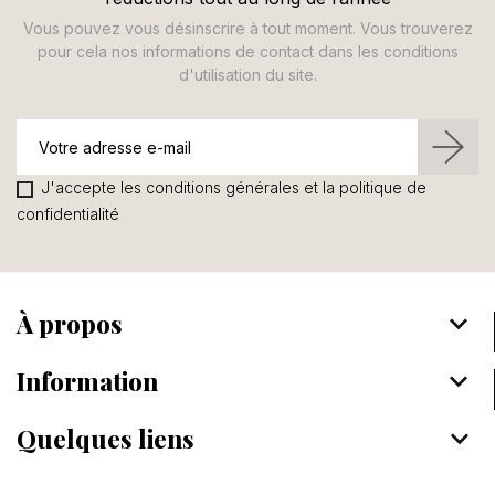
Vous pouvez vous désinscrire à tout moment. Vous trouverez
pour cela nos informations de contact dans les conditions
d'utilisation du site.
J'accepte les conditions générales et la politique de
confidentialité
À propos
keyboard_arrow_down
Information
keyboard_arrow_down
Quelques liens
keyboard_arrow_down