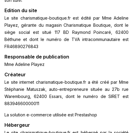
son suivi.
Edition du site
Le site charismatique-boutique.fr est édité par Mme Adeline
Playez, gérante du magasin Charismatique Boutique, dont le
siège social est situé 117 BD Raymond Poincaré, 62400
Béthune et dont le numéro de TVA intracommunautaire est
FR46890276843
Responsable de publication
Mme Adeline Playez
Créateur
Le site internet charismatique-boutique.fr a été créé par Mme
Stéphanie Matuszak, auto-entrepreneure située au 27b rue
Warembourg, 62400 Essars, dont le numéro de SIRET est
88394660000011
La solution e-commerce utilisée est Prestashop
Hébergeur
Le site charismatique-boutique.fr est hébergé par la société