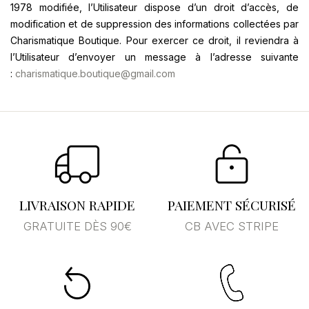
1978 modifiée, l’Utilisateur dispose d’un droit d’accès, de
modification et de suppression des informations collectées par
Se connecter
×
Charismatique Boutique. Pour exercer ce droit, il reviendra à
l’Utilisateur d’envoyer un message à l’adresse suivante
Vous devez être connecté pour enregistrer des
:
charismatique.boutique@gmail.com
produits dans votre liste d'envies.
Annuler
Se connecter
LIVRAISON RAPIDE
PAIEMENT SÉCURISÉ
GRATUITE DÈS 90€
CB AVEC STRIPE