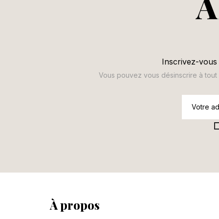
A
Se
Inscrivez-vous 
Vo
Vous pouvez vous désinscrire à tout m
d'
À propos