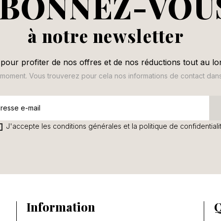
BONNEZ-VOU
à notre newsletter
 connecter
pour profiter de nos offres et de nos réductions tout au lo
us devez être connecté pour enregistrer des produits dans votre li
oment. Vous trouverez pour cela nos informations de contact dans le
envies.
J'accepte les conditions générales et la politique de confidentiali
Annuler
Se connecter
Information
Q