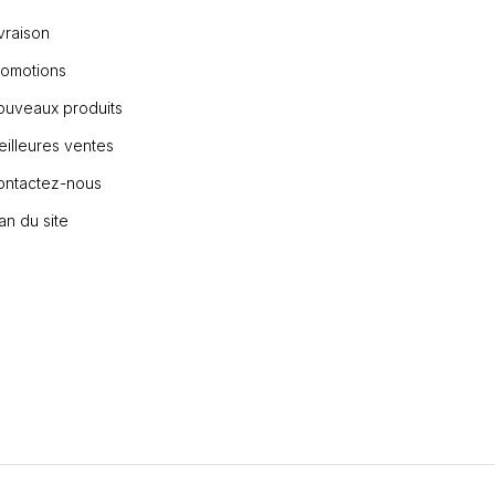
vraison
romotions
ouveaux produits
illeures ventes
ontactez-nous
an du site