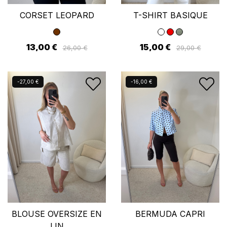
CORSET LEOPARD
T-SHIRT BASIQUE
13,00 €
15,00 €
26,00 €
29,00 €
Nouveau
Nouveau
-27,00 €
-16,00 €
BLOUSE OVERSIZE EN
BERMUDA CAPRI
LIN