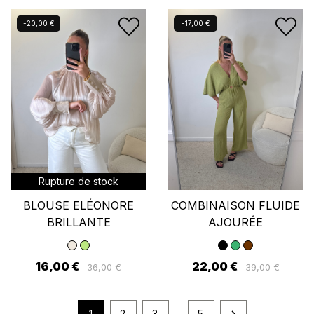
Nouveau
Nouveau
-20,00 €
-17,00 €
Rupture de stock
BLOUSE ELÉONORE
COMBINAISON FLUIDE
BRILLANTE
AJOURÉE
16,00 €
22,00 €
36,00 €
39,00 €
…
1
2
3
5