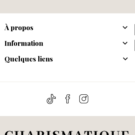
À propos
keyboard_arrow_down
Information
keyboard_arrow_down
Quelques liens
keyboard_arrow_down