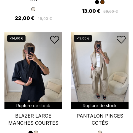
13,00 €
29,00 €
22,00 €
49,00 €
Nouveau
Nouveau
-34,00 €
-19,00 €
Rupture de stock
Rupture de stock
BLAZER LARGE
PANTALON PINCES
MANCHES COURTES
COTÉS