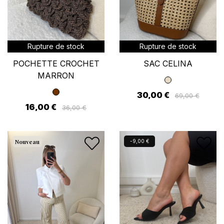
Rupture de stock
Rupture de stock
POCHETTE CROCHET
SAC CELINA
MARRON
30,00 €
69,00 €
16,00 €
36,00 €
Nouveau
Nouveau
-9,00 €