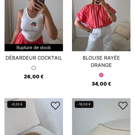
Rupture de stock
DÉBARDEUR COCKTAIL
BLOUSE RAYÉE
ORANGE
26,00 €
34,00 €
Nouveau
Nouveau
-8,00 €
-18,00 €