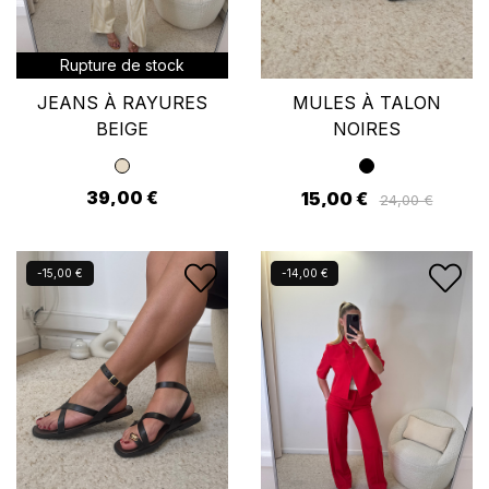
Rupture de stock
JEANS À RAYURES
MULES À TALON
BEIGE
NOIRES
39,00 €
15,00 €
24,00 €
Nouveau
Nouveau
-15,00 €
-14,00 €