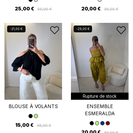
25,00 €
20,00 €
59,00 €
39,00 €
Nouveau
Nouveau
-21,00 €
-29,00 €
Rupture de stock
BLOUSE À VOLANTS
ENSEMBLE
ESMERALDA
15,00 €
36,00 €
20,00 €
49,00 €