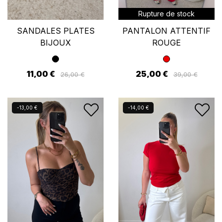
Rupture de stock
SANDALES PLATES
PANTALON ATTENTIF
BIJOUX
ROUGE
11,00 €
25,00 €
26,00 €
39,00 €
Nouveau
Nouveau
-13,00 €
-14,00 €