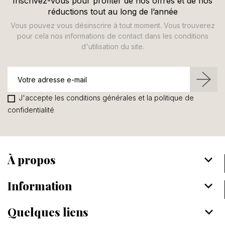
Inscrivez-vous pour profiter de nos offres et de nos
réductions tout au long de l’année
Vous pouvez vous désinscrire à tout moment. Vous trouverez
Annuler
Se connecter
pour cela nos informations de contact dans les conditions
d'utilisation du site.
J'accepte les conditions générales et la politique de
confidentialité
À propos
keyboard_arrow_down
Information
keyboard_arrow_down
Quelques liens
keyboard_arrow_down