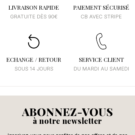
LIVRAISON RAPIDE
PAIEMENT SÉCURISÉ
GRATUITE DÈS 90€
CB AVEC STRIPE
ECHANGE / RETOUR
SERVICE CLIENT
SOUS 14 JOURS
DU MARDI AU SAMEDI
Se connecter
×
ABONNEZ-VOUS
à notre newsletter
Vous devez être connecté pour enregistrer des
produits dans votre liste d'envies.