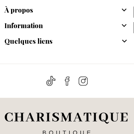
À propos
keyboard_arrow_down
Information
keyboard_arrow_down
Quelques liens
keyboard_arrow_down