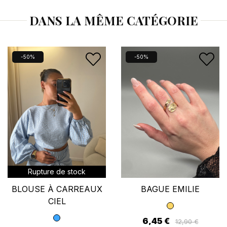
DANS LA MÊME CATÉGORIE
Vous devez être connecté pour enregistrer des
produits dans votre liste d'envies.
Nouveau
-50%
-50%
Annuler
Se connecter
Rupture de stock
BLOUSE À CARREAUX
BAGUE EMILIE
CIEL
6,45 €
12,90 €