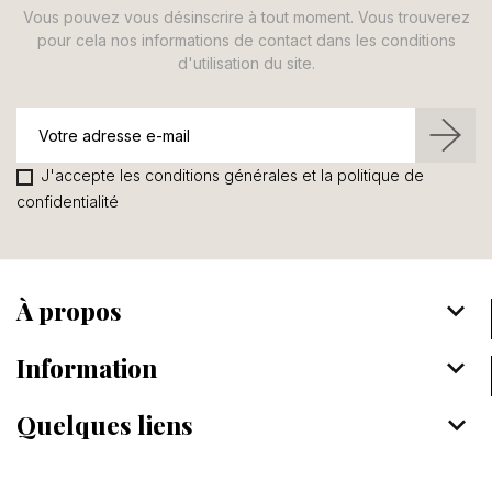
Vous pouvez vous désinscrire à tout moment. Vous trouverez
pour cela nos informations de contact dans les conditions
d'utilisation du site.
J'accepte les conditions générales et la politique de
confidentialité
À propos
keyboard_arrow_down
Information
keyboard_arrow_down
Quelques liens
keyboard_arrow_down