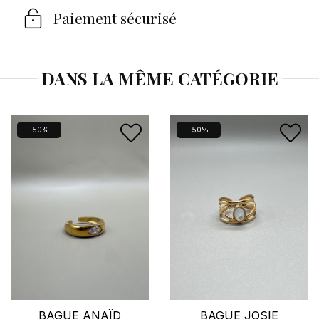
Se connecter
Paiement sécurisé
×
Vous devez être connecté pour enregistrer des
produits dans votre liste d'envies.
DANS LA MÊME CATÉGORIE
Annuler
Se connecter
-50%
-50%
BAGUE ANAÏD
BAGUE JOSIE