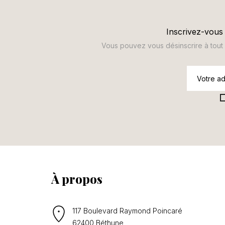
Inscrivez-vous 
Vous pouvez vous désinscrire à tout m
À propos
117 Boulevard Raymond Poincaré
62400 Béthune