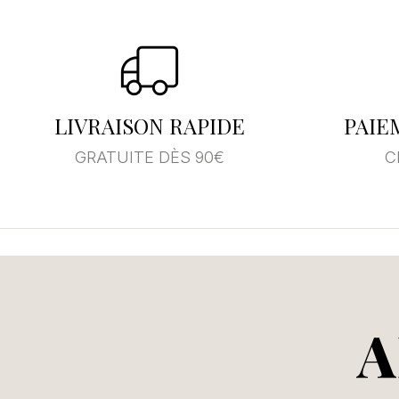
Se
Vo
LIVRAISON RAPIDE
PAIE
d'
GRATUITE DÈS 90€
C
A