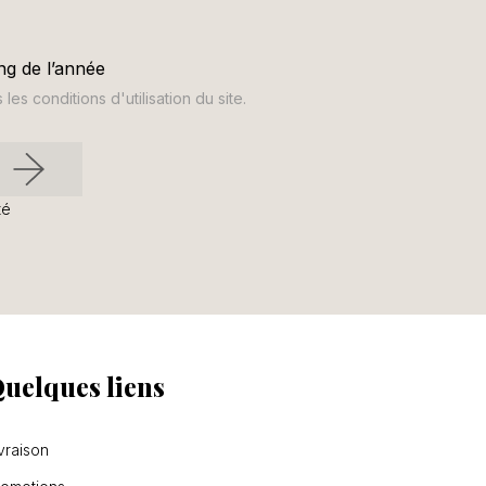
ng de l’année
s conditions d'utilisation du site.
té
uelques liens
vraison