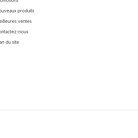
romotions
ouveaux produits
illeures ventes
ontactez-nous
an du site