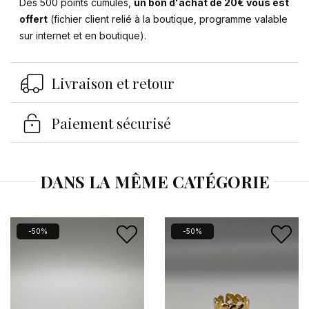
Dès 500 points cumulés,
un bon d'achat de 20€ vous est
offert
(fichier client relié à la boutique, programme valable
sur internet et en boutique).
Se connecter
×
Livraison et retour
Vous devez être connecté pour enregistrer des
produits dans votre liste d'envies.
Paiement sécurisé
DANS LA MÊME CATÉGORIE
Annuler
Se connecter
-50%
-50%