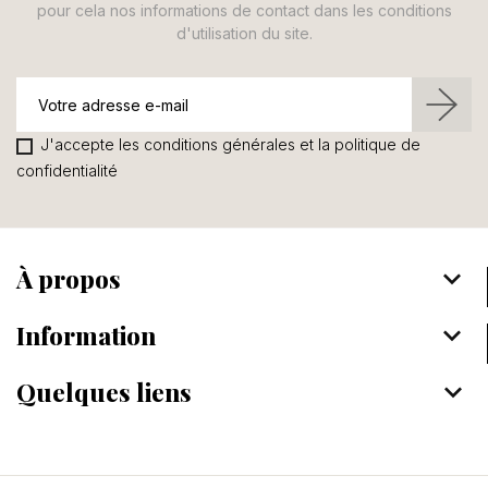
pour cela nos informations de contact dans les conditions
d'utilisation du site.
J'accepte les conditions générales et la politique de
confidentialité
À propos
keyboard_arrow_down
Information
keyboard_arrow_down
Quelques liens
keyboard_arrow_down