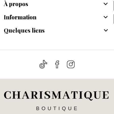
À propos
keyboard_arrow_down
Information
keyboard_arrow_down
Quelques liens
keyboard_arrow_down