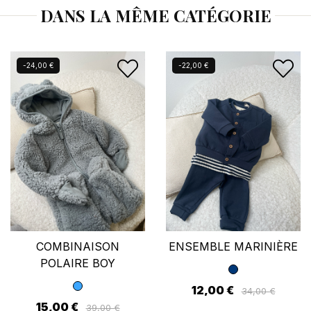
DANS LA MÊME CATÉGORIE
Vous devez être connecté pour enregistrer des
produits dans votre liste d'envies.
-24,00 €
-22,00 €
Annuler
Se connecter
COMBINAISON
ENSEMBLE MARINIÈRE
POLAIRE BOY
12,00 €
34,00 €
15,00 €
39,00 €