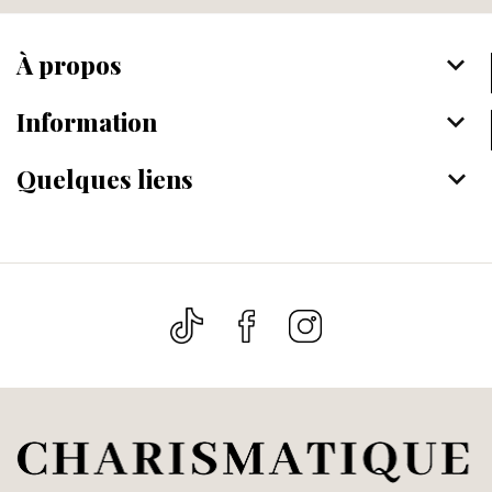
À propos
keyboard_arrow_down
Information
keyboard_arrow_down
Quelques liens
keyboard_arrow_down