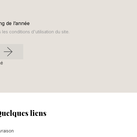
ng de l’année
s conditions d'utilisation du site.
té
uelques liens
vraison