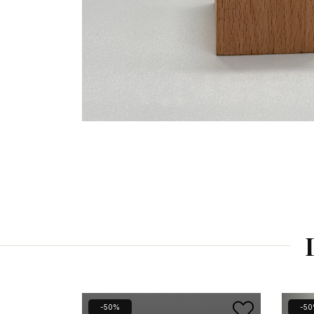
-50%
-5