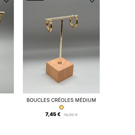
×
BOUCLES CRÉOLES MÉDIUM
BO
ste
7,45 €
7
14,90 €