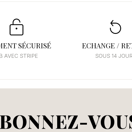
Annuler
Se connecter
MENT SÉCURISÉ
ECHANGE / R
B AVEC STRIPE
SOUS 14 JOU
BONNEZ-VOU