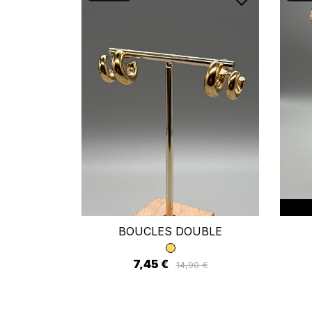
Se
BOUCLES DOUBLE
Vo
d'
7,45 €
14,90 €