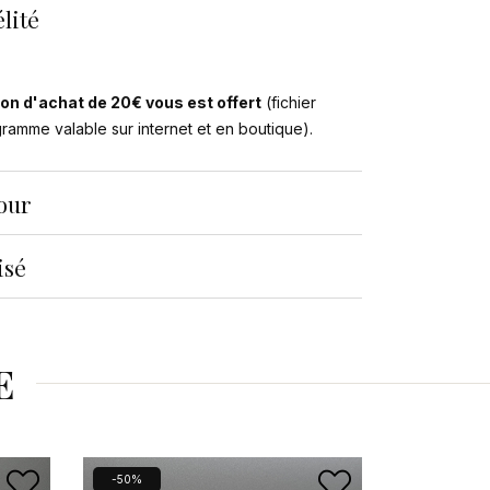
lité
on d'achat de 20€ vous est offert
(fichier
ogramme valable sur internet et en boutique).
tour
isé
E
-50%
-50%