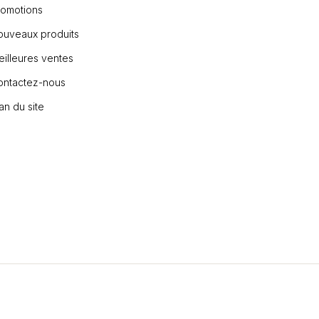
romotions
ouveaux produits
illeures ventes
ontactez-nous
an du site