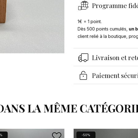
Programme fidé
1€ = 1 point.
Dès 500 points cumulés,
un b
client relié à la boutique, pr
Livraison et re
Paiement sécur
DANS LA MÊME CATÉGORI
0%
-50%