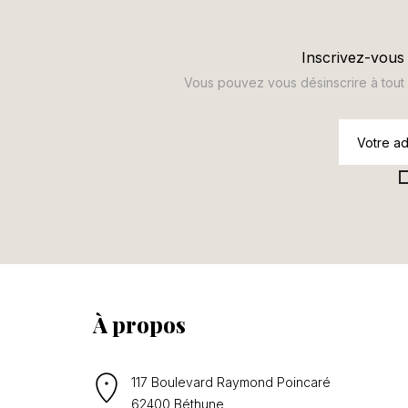
Inscrivez-vous 
Vous pouvez vous désinscrire à tout m
À propos
117 Boulevard Raymond Poincaré
62400 Béthune