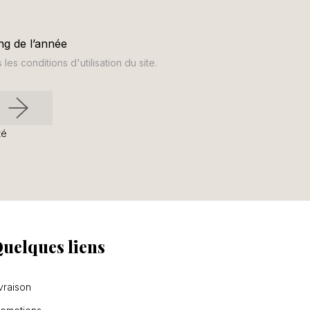
ng de l’année
s conditions d'utilisation du site.
té
uelques liens
vraison