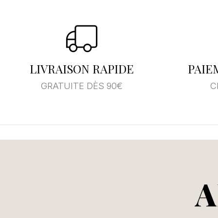
Se
Vo
LIVRAISON RAPIDE
PAIE
d'
GRATUITE DÈS 90€
C
A