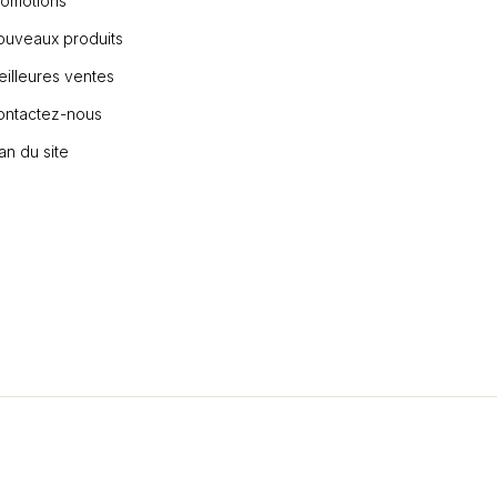
romotions
ouveaux produits
illeures ventes
ontactez-nous
an du site