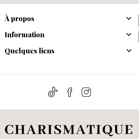
À propos
keyboard_arrow_down
Information
keyboard_arrow_down
Quelques liens
keyboard_arrow_down