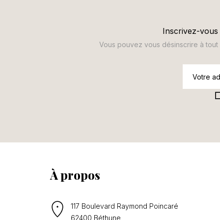
Inscrivez-vous 
Vous pouvez vous désinscrire à tout m
À propos
117 Boulevard Raymond Poincaré
62400 Béthune