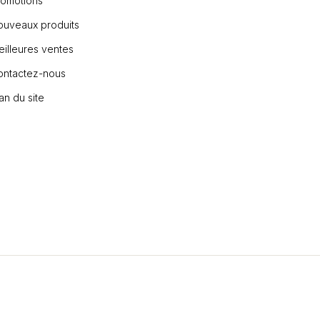
romotions
ouveaux produits
illeures ventes
ontactez-nous
an du site