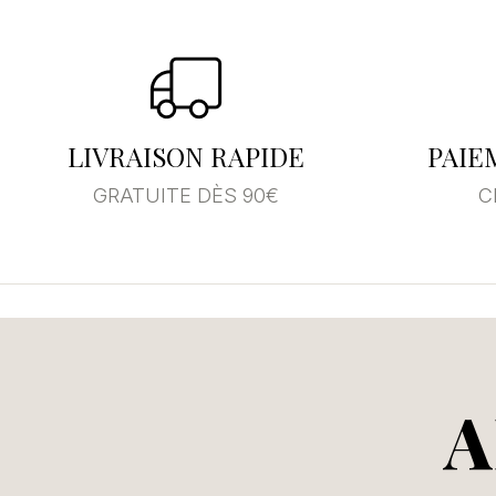
Se
Vo
LIVRAISON RAPIDE
PAIE
d'
GRATUITE DÈS 90€
C
A