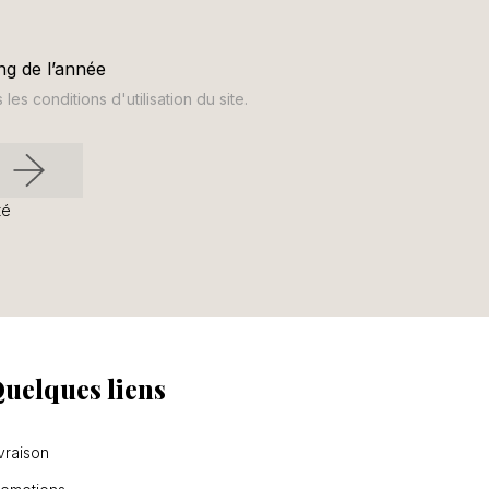
ng de l’année
s conditions d'utilisation du site.
té
uelques liens
vraison