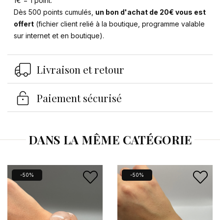
1€ = 1 point.
Dès 500 points cumulés,
un bon d'achat de 20€ vous est
offert
(fichier client relié à la boutique, programme valable
sur internet et en boutique).
Se connecter
×
Livraison et retour
Vous devez être connecté pour enregistrer des
produits dans votre liste d'envies.
Paiement sécurisé
Annuler
Se connecter
DANS LA MÊME CATÉGORIE
-50%
-50%