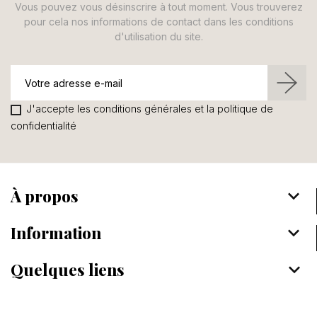
Vous pouvez vous désinscrire à tout moment. Vous trouverez
pour cela nos informations de contact dans les conditions
d'utilisation du site.
J'accepte les conditions générales et la politique de
confidentialité
À propos
keyboard_arrow_down
Information
keyboard_arrow_down
Quelques liens
keyboard_arrow_down