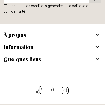
J'accepte les conditions générales et la politique de
confidentialité
À propos
keyboard_arrow_down
Information
keyboard_arrow_down
Quelques liens
keyboard_arrow_down