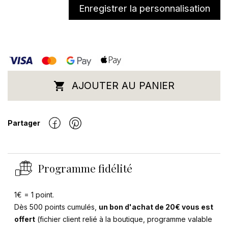
Enregistrer la personnalisation
AJOUTER AU PANIER

Partager
Se connecter
×
Vous devez être connecté pour enregistrer des
Programme fidélité
produits dans votre liste d'envies.
1€ = 1 point.
Dès 500 points cumulés,
un bon d'achat de 20€ vous est
Annuler
Se connecter
offert
(fichier client relié à la boutique, programme valable