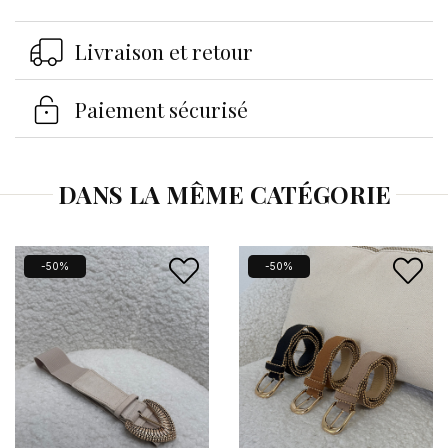
Livraison et retour
Se connecter
×
Paiement sécurisé
Vous devez être connecté pour enregistrer des
produits dans votre liste d'envies.
DANS LA MÊME CATÉGORIE
Annuler
Se connecter
-50%
-50%