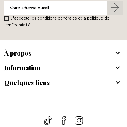
J'accepte les conditions générales et la politique de
confidentialité
À propos
keyboard_arrow_down
Information
keyboard_arrow_down
Quelques liens
keyboard_arrow_down