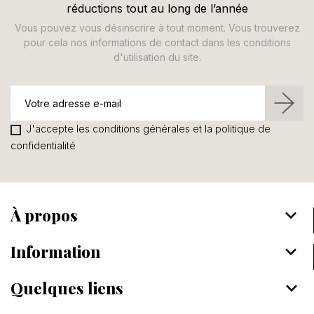
réductions tout au long de l’année
Vous pouvez vous désinscrire à tout moment. Vous trouverez
pour cela nos informations de contact dans les conditions
d'utilisation du site.
J'accepte les conditions générales et la politique de
confidentialité
À propos
keyboard_arrow_down
Information
keyboard_arrow_down
Quelques liens
keyboard_arrow_down