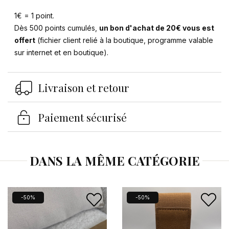
1€ = 1 point.
Dès 500 points cumulés,
un bon d'achat de 20€ vous est
offert
(fichier client relié à la boutique, programme valable
sur internet et en boutique).
Se connecter
×
Livraison et retour
Vous devez être connecté pour enregistrer des
produits dans votre liste d'envies.
Paiement sécurisé
Annuler
Se connecter
DANS LA MÊME CATÉGORIE
-50%
-50%