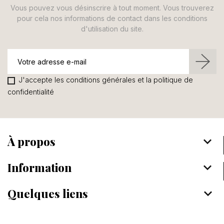
Vous pouvez vous désinscrire à tout moment. Vous trouverez
pour cela nos informations de contact dans les conditions
d'utilisation du site.
J'accepte les conditions générales et la politique de
confidentialité
À propos
keyboard_arrow_down
Information
keyboard_arrow_down
Quelques liens
keyboard_arrow_down