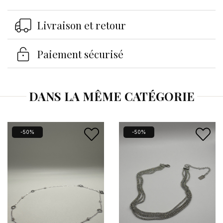
Livraison et retour
Se connecter
×
Paiement sécurisé
Vous devez être connecté pour enregistrer des
produits dans votre liste d'envies.
DANS LA MÊME CATÉGORIE
Annuler
Se connecter
-50%
-50%