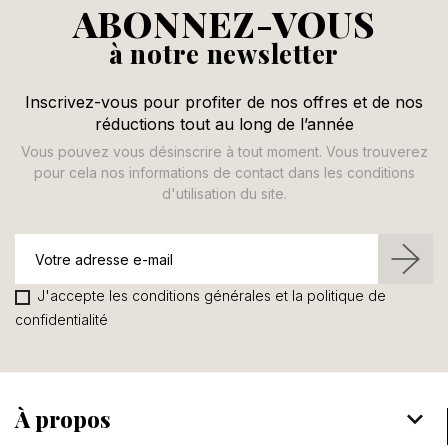
ABONNEZ-VOUS
à notre newsletter
Inscrivez-vous pour profiter de nos offres et de nos
réductions tout au long de l’année
Vous pouvez vous désinscrire à tout moment. Vous trouverez
pour cela nos informations de contact dans les conditions
d'utilisation du site.
J'accepte les conditions générales et la politique de
confidentialité
À propos
keyboard_arrow_down