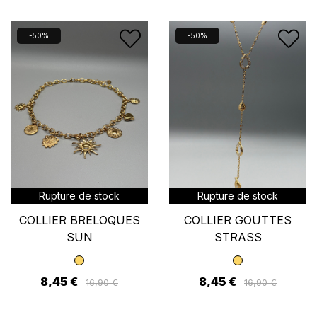
Vous devez être connecté pour enregistrer des
produits dans votre liste d'envies.
-50%
-50%
Annuler
Se connecter
Rupture de stock
Rupture de stock
COLLIER BRELOQUES
COLLIER GOUTTES
SUN
STRASS
8,45 €
8,45 €
16,90 €
16,90 €