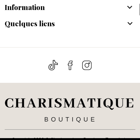
Information
keyboard_arrow_down
Quelques liens
keyboard_arrow_down
Copyright 2026 ©
Charismatique Boutique
. Tous droits