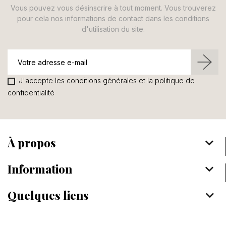
Vous pouvez vous désinscrire à tout moment. Vous trouverez
pour cela nos informations de contact dans les conditions
d'utilisation du site.
J'accepte les conditions générales et la politique de
confidentialité
À propos
keyboard_arrow_down
Information
keyboard_arrow_down
Quelques liens
keyboard_arrow_down