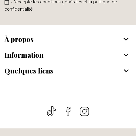
J'accepte les conditions générales et la politique de
confidentialité
À propos
keyboard_arrow_down
Information
keyboard_arrow_down
Quelques liens
keyboard_arrow_down