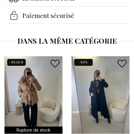
Se connecter
×
Paiement sécurisé
Vous devez être connecté pour enregistrer des
produits dans votre liste d'envies.
DANS LA MÊME CATÉGORIE
Annuler
Se connecter
-49,00 €
-50%
Rupture de stock