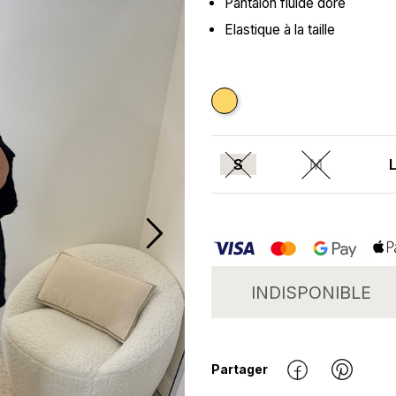
Pantalon fluide doré
Elastique à la taille
Doré
S
M
INDISPONIBLE
Partager