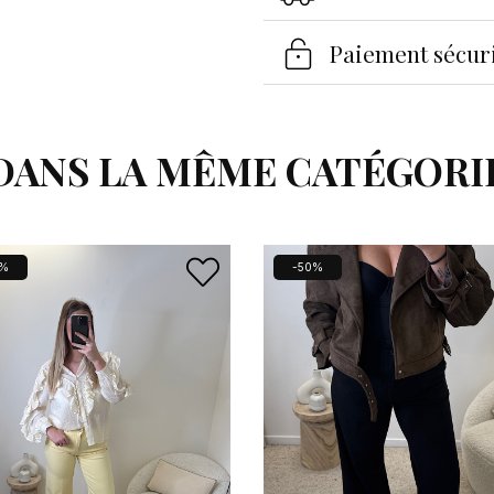
Paiement sécur
DANS LA MÊME CATÉGORI
0%
-50%
 connecter