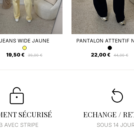
us devez être connecté pour enregistrer des produits dans votre li
envies.
Annuler
Se connecter
JEANS WIDE JAUNE
PANTALON ATTENTIF N
19,50 €
22,00 €
39,00 €
44,00 €
MENT SÉCURISÉ
ECHANGE / R
B AVEC STRIPE
SOUS 14 JOU