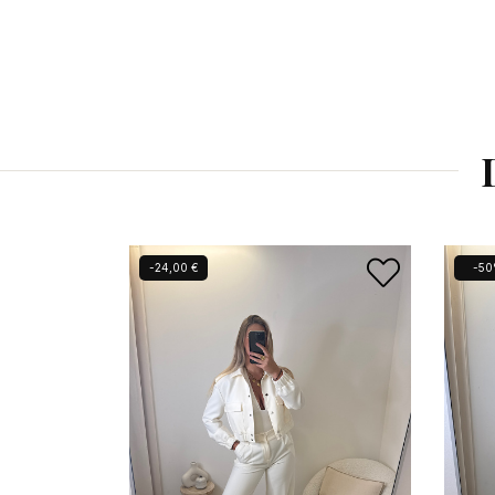
-24,00 €
-5
Se