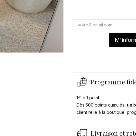
M'inform
Programme fidé
1€ = 1 point.
Dès 500 points cumulés,
un b
client relié à la boutique, pr
Livraison et re