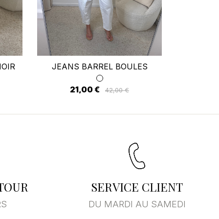
ste
OIR
JEANS BARREL BOULES
PANTALO
21,00 €
16
42,00 €
ETOUR
SERVICE CLIENT
RS
DU MARDI AU SAMEDI