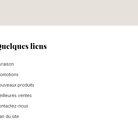
uelques liens
vraison
romotions
ouveaux produits
illeures ventes
ontactez-nous
an du site