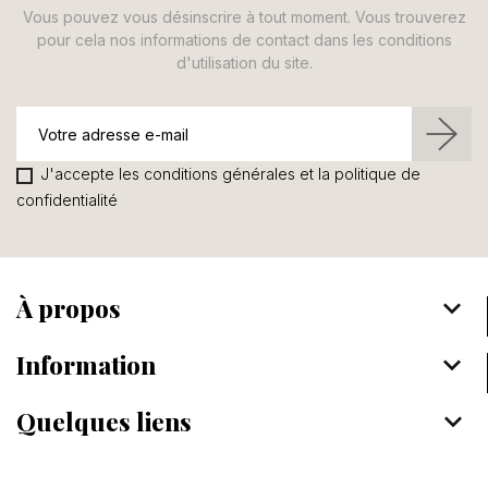
Vous pouvez vous désinscrire à tout moment. Vous trouverez
pour cela nos informations de contact dans les conditions
d'utilisation du site.
J'accepte les conditions générales et la politique de
confidentialité
À propos
keyboard_arrow_down
Information
keyboard_arrow_down
Quelques liens
keyboard_arrow_down