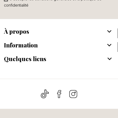
confidentialité
À propos
keyboard_arrow_down
Information
keyboard_arrow_down
Quelques liens
keyboard_arrow_down