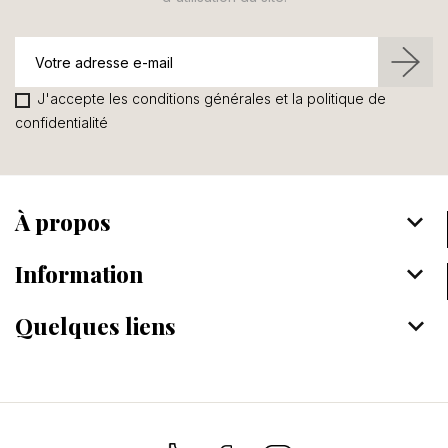
J'accepte les conditions générales et la politique de
confidentialité
À propos
keyboard_arrow_down
Information
keyboard_arrow_down
Quelques liens
keyboard_arrow_down