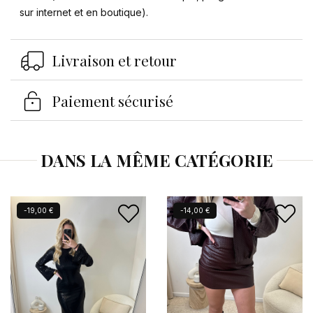
sur internet et en boutique).
Se connecter
Livraison et retour
×
Vous devez être connecté pour enregistrer des
Paiement sécurisé
produits dans votre liste d'envies.
DANS LA MÊME CATÉGORIE
Annuler
Se connecter
-19,00 €
-14,00 €