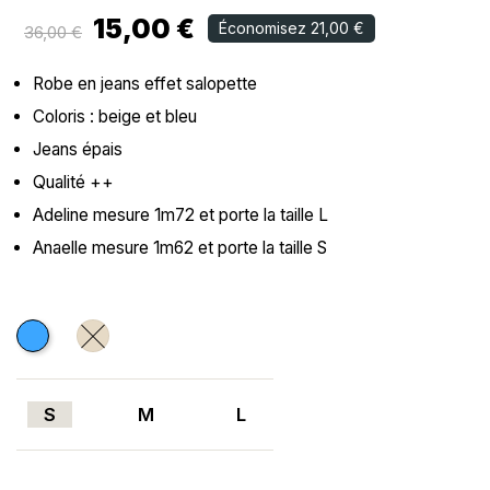
15,00 €
Économisez 21,00 €
36,00 €
Robe en jeans effet salopette
Coloris : beige et bleu
Jeans épais
Qualité ++
Adeline mesure 1m72 et porte la taille L
Anaelle mesure 1m62 et porte la taille S
Bleu
Beige
S
M
L