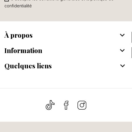
confidentialité
À propos
keyboard_arrow_down
Information
keyboard_arrow_down
Quelques liens
keyboard_arrow_down