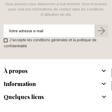
Vous pouvez vous désinscrire à tout moment. Vous trouverez
pour cela nos informations de contact dans les conditions
d'utilisation du site.
J'accepte les conditions générales et la politique de
confidentialité
À propos
keyboard_arrow_down
Information
keyboard_arrow_down
Quelques liens
keyboard_arrow_down