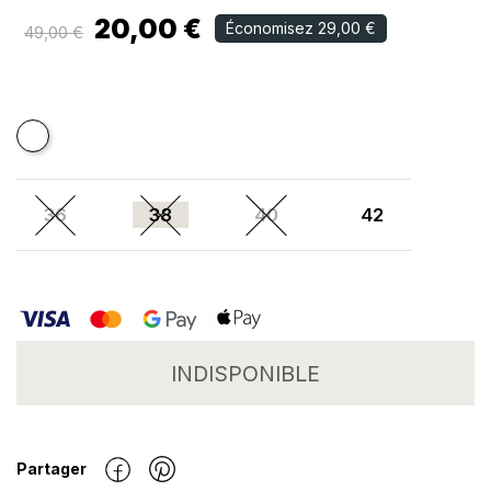
20,00 €
Économisez 29,00 €
49,00 €
Blanc
36
38
40
42
INDISPONIBLE
Partager