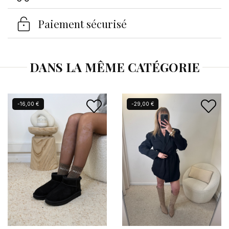
Se connecter
×
Paiement sécurisé
Vous devez être connecté pour enregistrer des
produits dans votre liste d'envies.
DANS LA MÊME CATÉGORIE
Annuler
Se connecter
-16,00 €
-29,00 €