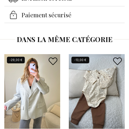
Se connecter
×
Paiement sécurisé
Vous devez être connecté pour enregistrer des
produits dans votre liste d'envies.
DANS LA MÊME CATÉGORIE
Annuler
Se connecter
-29,00 €
-13,00 €