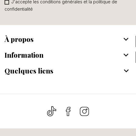
J'accepte les conditions générales et la politique de
confidentialité
À propos
keyboard_arrow_down
Information
keyboard_arrow_down
Quelques liens
keyboard_arrow_down