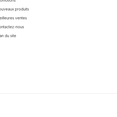
romotions
ouveaux produits
illeures ventes
ontactez-nous
an du site