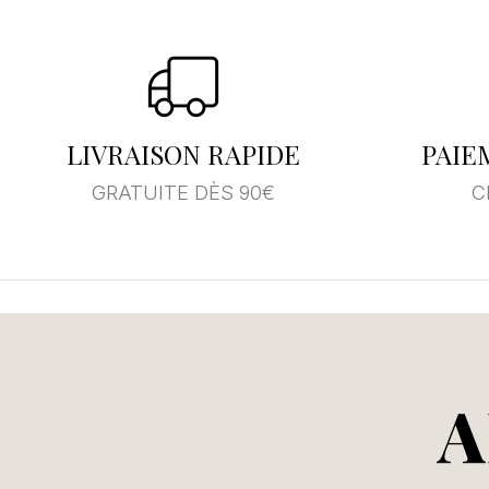
Se
Vo
LIVRAISON RAPIDE
PAIE
d'
GRATUITE DÈS 90€
C
A