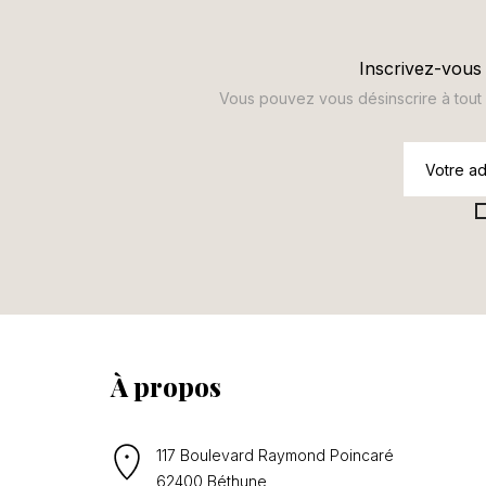
Inscrivez-vous 
Vous pouvez vous désinscrire à tout m
À propos
117 Boulevard Raymond Poincaré
62400 Béthune