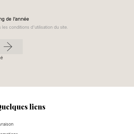
ng de l’année
s conditions d'utilisation du site.
té
uelques liens
vraison