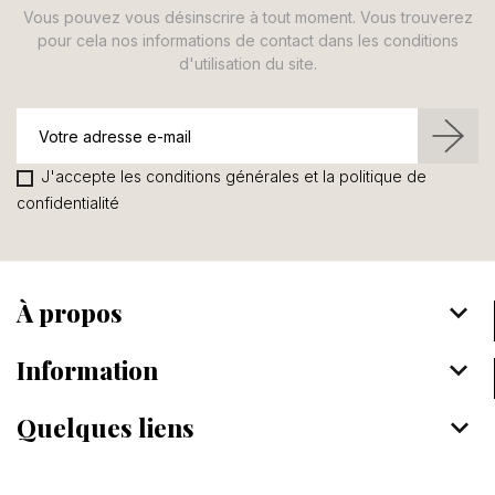
Vous pouvez vous désinscrire à tout moment. Vous trouverez
pour cela nos informations de contact dans les conditions
d'utilisation du site.
J'accepte les conditions générales et la politique de
confidentialité
À propos
keyboard_arrow_down
Information
keyboard_arrow_down
Quelques liens
keyboard_arrow_down