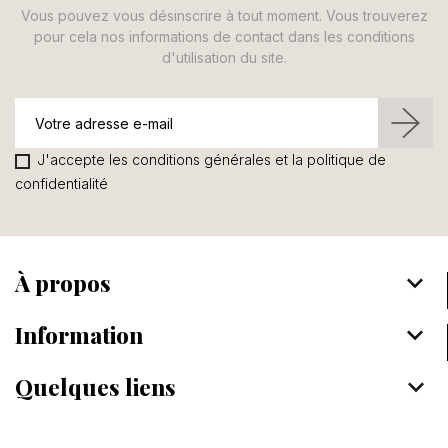
Vous pouvez vous désinscrire à tout moment. Vous trouverez
pour cela nos informations de contact dans les conditions
d'utilisation du site.
J'accepte les conditions générales et la politique de
confidentialité
À propos
keyboard_arrow_down
Information
keyboard_arrow_down
Quelques liens
keyboard_arrow_down