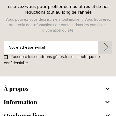
Inscrivez-vous pour profiter de nos offres et de nos
réductions tout au long de l’année
Vous pouvez vous désinscrire à tout moment. Vous trouverez
pour cela nos informations de contact dans les conditions
d'utilisation du site.
J'accepte les conditions générales et la politique de
confidentialité
À propos
keyboard_arrow_down
Information
keyboard_arrow_down
Quelques liens
keyboard_arrow_down