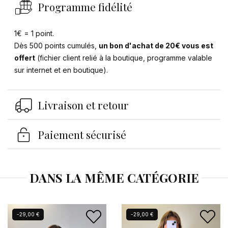
Programme fidélité
1€ = 1 point.
Dès 500 points cumulés,
un bon d'achat de 20€ vous est
offert
(fichier client relié à la boutique, programme valable
sur internet et en boutique).
Se connecter
×
Vous devez être connecté pour enregistrer des
Livraison et retour
produits dans votre liste d'envies.
Paiement sécurisé
Annuler
Se connecter
DANS LA MÊME CATÉGORIE
-29,00 €
-29,00 €