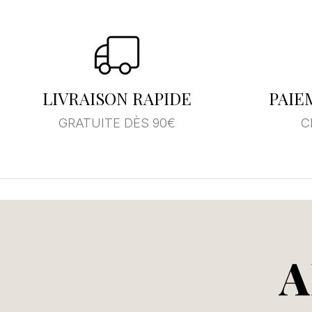
Se
Vo
LIVRAISON RAPIDE
PAIE
d'
GRATUITE DÈS 90€
C
A