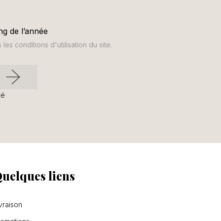
ng de l’année
s conditions d'utilisation du site.
té
uelques liens
vraison