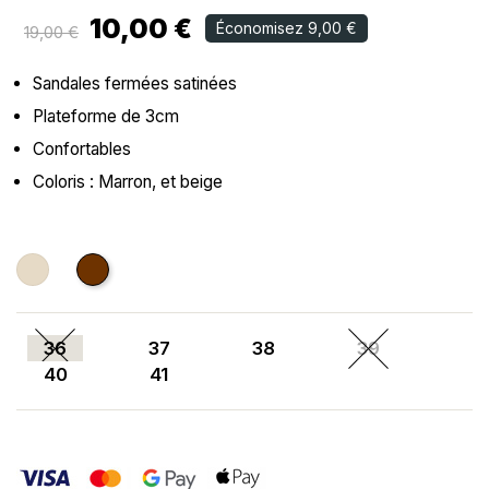
10,00 €
Économisez 9,00 €
19,00 €
Sandales fermées satinées
Plateforme de 3cm
Confortables
Coloris : Marron, et beige
Beige
Marron
36
37
38
39
40
41