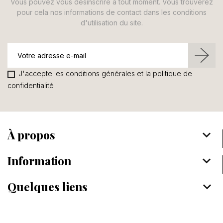
Vous pouvez vous désinscrire à tout moment. Vous trouverez
pour cela nos informations de contact dans les conditions
d'utilisation du site.
J'accepte les conditions générales et la politique de
confidentialité
À propos
keyboard_arrow_down
Information
keyboard_arrow_down
Quelques liens
keyboard_arrow_down