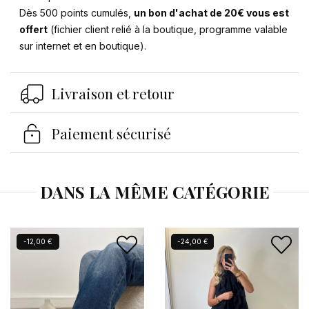
Dès 500 points cumulés,
un bon d'achat de 20€ vous est
offert
(fichier client relié à la boutique, programme valable
sur internet et en boutique).
Se connecter
×
Livraison et retour
Vous devez être connecté pour enregistrer des
produits dans votre liste d'envies.
Paiement sécurisé
Annuler
Se connecter
DANS LA MÊME CATÉGORIE
-12,00 €
-24,00 €