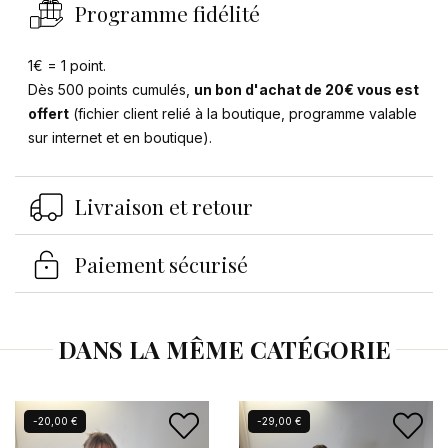
Programme fidélité
1€ = 1 point.
Dès 500 points cumulés,
un bon d'achat de 20€ vous est
offert
(fichier client relié à la boutique, programme valable
sur internet et en boutique).
Se connecter
×
Vous devez être connecté pour enregistrer des
Livraison et retour
produits dans votre liste d'envies.
Paiement sécurisé
Annuler
Se connecter
DANS LA MÊME CATÉGORIE
Nouveau
-20,00 €
-29,00 €