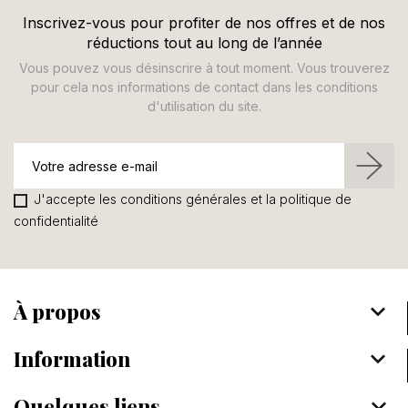
Inscrivez-vous pour profiter de nos offres et de nos
réductions tout au long de l’année
Vous pouvez vous désinscrire à tout moment. Vous trouverez
pour cela nos informations de contact dans les conditions
d'utilisation du site.
J'accepte les conditions générales et la politique de
confidentialité
À propos
keyboard_arrow_down
Information
keyboard_arrow_down
Quelques liens
keyboard_arrow_down