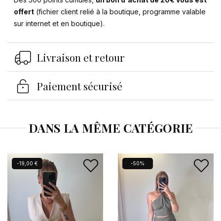
offert
(fichier client relié à la boutique, programme valable
sur internet et en boutique).
Se connecter
×
Livraison et retour
Vous devez être connecté pour enregistrer des
produits dans votre liste d'envies.
Paiement sécurisé
DANS LA MÊME CATÉGORIE
Annuler
Se connecter
Nouveau
-19,00 €
-50%