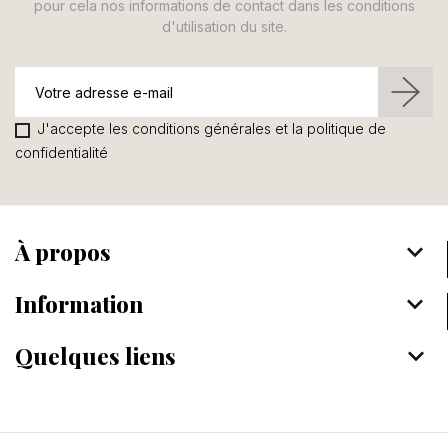
pour cela nos informations de contact dans les conditions
d'utilisation du site.
J'accepte les conditions générales et la politique de
confidentialité
À propos
keyboard_arrow_down
Information
keyboard_arrow_down
Quelques liens
keyboard_arrow_down