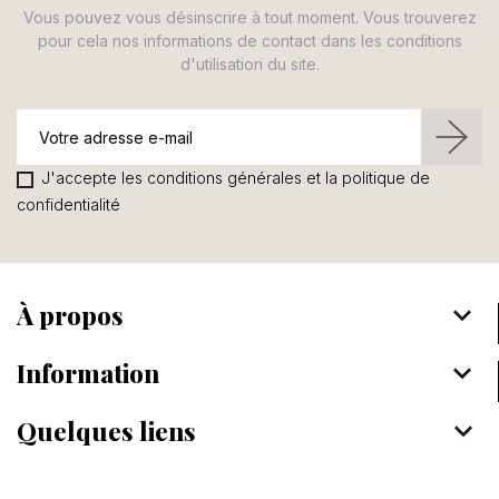
Vous pouvez vous désinscrire à tout moment. Vous trouverez
pour cela nos informations de contact dans les conditions
d'utilisation du site.
J'accepte les conditions générales et la politique de
confidentialité
À propos
keyboard_arrow_down
Information
keyboard_arrow_down
Quelques liens
keyboard_arrow_down