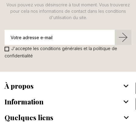
Vous pouvez vous désinscrire à tout moment. Vous trouverez
pour cela nos informations de contact dans les conditions
d'utilisation du site.
J'accepte les conditions générales et la politique de
confidentialité
À propos
keyboard_arrow_down
Information
keyboard_arrow_down
Quelques liens
keyboard_arrow_down