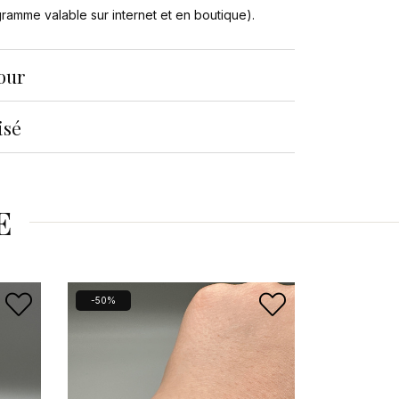
ogramme valable sur internet et en boutique).
tour
isé
E
-50%
-50%