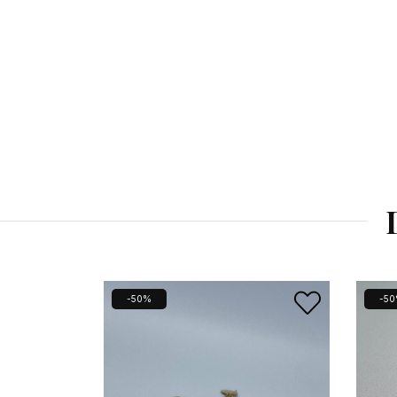
-50%
-5