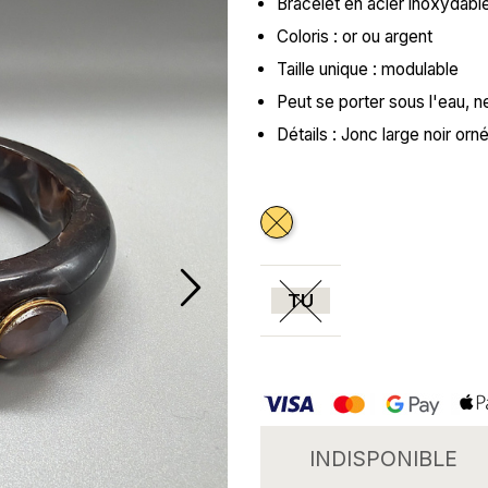
Bracelet en acier inoxydabl
Coloris : or ou argent
Taille unique : modulable
Peut se porter sous l'eau, 
Détails : Jonc large noir orn
Doré
TU
INDISPONIBLE