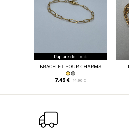
Se
Vo
d'
Rupture de stock
BRACELET POUR CHARMS
7,45 €
14,90 €