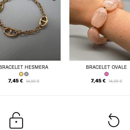
 connecter
us devez être connecté pour enregistrer des produits dans votre li
envies.
Annuler
Se connecter
BRACELET HESMERA
BRACELET OVALE
7,45 €
7,45 €
14,90 €
14,90 €