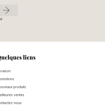
té
uelques liens
vraison
romotions
ouveaux produits
illeures ventes
ontactez-nous