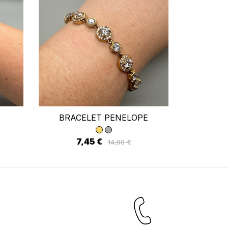
×
ste
BRACELET PENELOPE
BRACELET
7,45 €
7
14,90 €