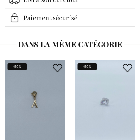
Se connecter
×
Paiement sécurisé
Vous devez être connecté pour enregistrer des
produits dans votre liste d'envies.
DANS LA MÊME CATÉGORIE
Annuler
Se connecter
-50%
-50%