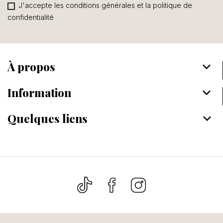
J'accepte les conditions générales et la politique de
confidentialité
À propos
keyboard_arrow_down
Information
keyboard_arrow_down
Quelques liens
keyboard_arrow_down